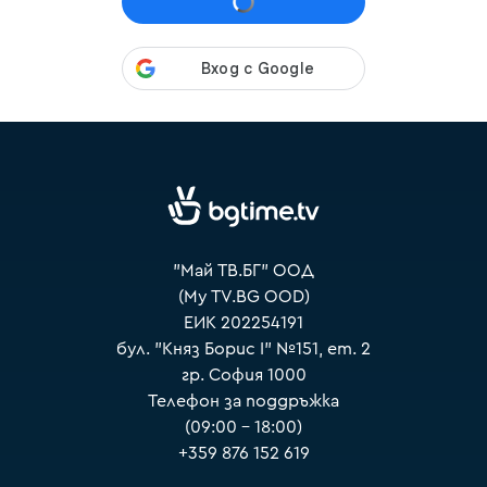
VOYO
"Май ТВ.БГ" ООД
(My TV.BG OOD)
ЕИК 202254191
бул. "Княз Борис I" №151, ет. 2
гр. София 1000
Телефон за поддръжка
(09:00 – 18:00)
+359 876 152 619