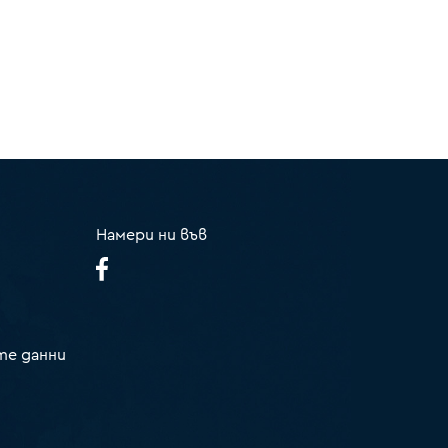
Намери ни във
те данни