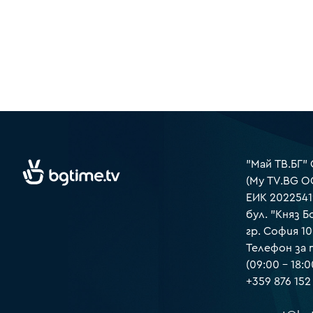
"Май ТВ.БГ"
(My TV.BG O
ЕИК 2022541
бул. "Княз Б
гр. София 1
Телефон за
(09:00 – 18:0
+359 876 152