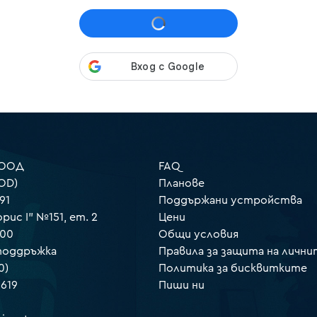
 ООД
FAQ
OD)
Планове
91
Поддържани устройства
орис I" №151, ет. 2
Цени
000
Общи условия
 поддръжка
Правила за защита на лични
0)
Политика за бисквитките
 619
Пиши ни