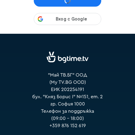
VOYO
"Май ТВ.БГ" ООД
(My TV.BG OOD)
ЕИК 202254191
бул. "Княз Борис I" №151, ет. 2
гр. София 1000
Телефон за поддръжка
(09:00 – 18:00)
+359 876 152 619