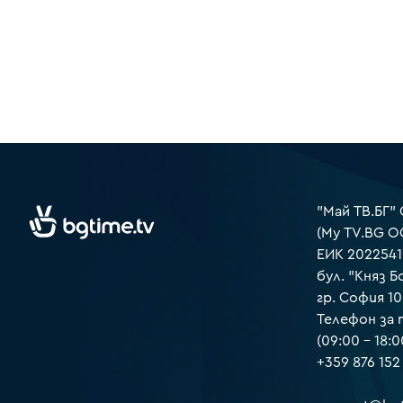
"Май ТВ.БГ"
(My TV.BG O
ЕИК 2022541
бул. "Княз Б
гр. София 1
Телефон за
(09:00 – 18:0
+359 876 152