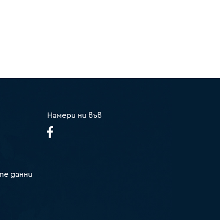
Намери ни във
те данни