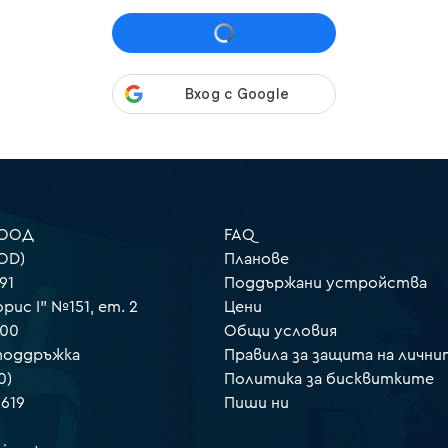
 ООД
FAQ
OD)
Планове
91
Поддържани устройства
орис I" №151, ет. 2
Цени
000
Общи условия
 поддръжка
Правила за защита на лични
0)
Политика за бисквитките
 619
Пиши ни