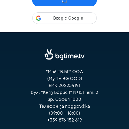
VOYO
"Май ТВ.БГ" ООД
(My TV.BG OOD)
ЕИК 202254191
бул. "Княз Борис I" №151, ет. 2
гр. София 1000
Телефон за поддръжка
(09:00 – 18:00)
+359 876 152 619