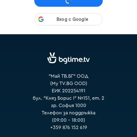
VOYO
"Май ТВ.БГ" ООД
(My TV.BG OOD)
ЕИК 202254191
бул. "Княз Борис I" №151, ет. 2
гр. София 1000
Телефон за поддръжка
(09:00 – 18:00)
+359 876 152 619