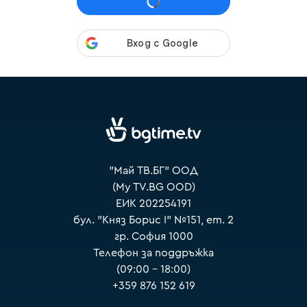
VOYO
"Май ТВ.БГ" ООД
(My TV.BG OOD)
ЕИК 202254191
бул. "Княз Борис I" №151, ет. 2
гр. София 1000
Телефон за поддръжка
(09:00 – 18:00)
+359 876 152 619