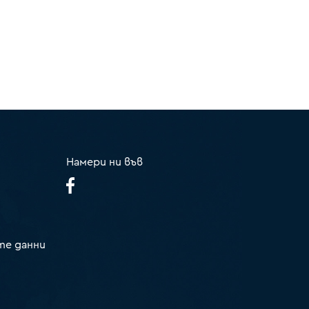
Намери ни във
те данни