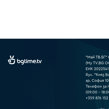
"Май ТВ.БГ"
(My TV.BG O
ЕИК 2022541
бул. "Княз Б
гр. София 1
Телефон за
(09:00 – 18:0
+359 876 152