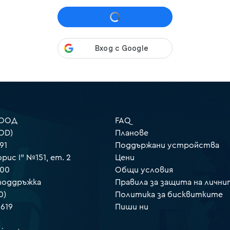
 ООД
FAQ
OD)
Планове
91
Поддържани устройства
орис I" №151, ет. 2
Цени
000
Общи условия
 поддръжка
Правила за защита на лични
0)
Политика за бисквитките
 619
Пиши ни