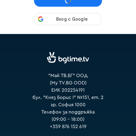
VOYO
"Май ТВ.БГ" ООД
(My TV.BG OOD)
ЕИК 202254191
бул. "Княз Борис I" №151, ет. 2
гр. София 1000
Телефон за поддръжка
(09:00 – 18:00)
+359 876 152 619