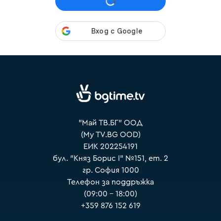
VOYO
"Май ТВ.БГ" ООД
(My TV.BG OOD)
ЕИК 202254191
бул. "Княз Борис I" №151, ет. 2
гр. София 1000
Телефон за поддръжка
(09:00 – 18:00)
+359 876 152 619