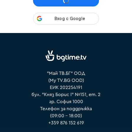
VOYO
"Май ТВ.БГ" ООД
(My TV.BG OOD)
ЕИК 202254191
бул. "Княз Борис I" №151, ет. 2
гр. София 1000
Телефон за поддръжка
(09:00 – 18:00)
+359 876 152 619