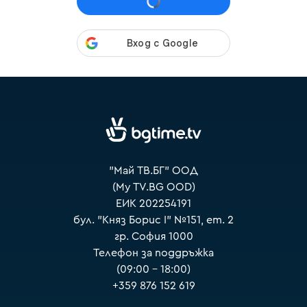
VOYO
"Май ТВ.БГ" ООД
(My TV.BG OOD)
ЕИК 202254191
бул. "Княз Борис I" №151, ет. 2
гр. София 1000
Телефон за поддръжка
(09:00 – 18:00)
+359 876 152 619