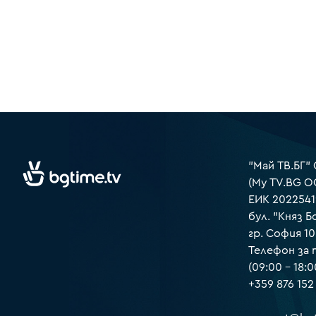
"Май ТВ.БГ"
(My TV.BG O
ЕИК 2022541
бул. "Княз Б
гр. София 1
Телефон за
(09:00 – 18:0
+359 876 152