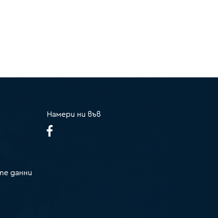
Намери ни във
те данни