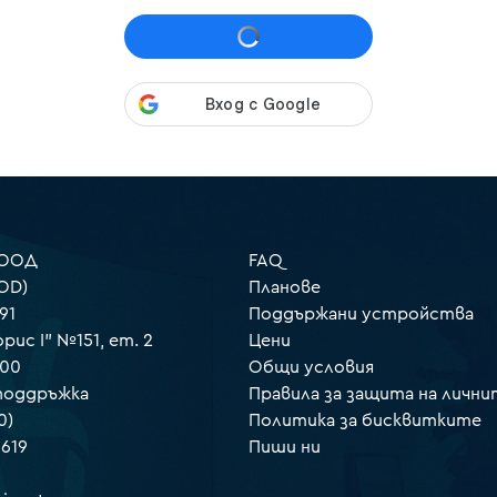
 ООД
FAQ
OD)
Планове
91
Поддържани устройства
орис I" №151, ет. 2
Цени
000
Общи условия
 поддръжка
Правила за защита на лични
0)
Политика за бисквитките
 619
Пиши ни