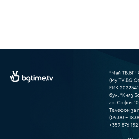
"Май ТВ.БГ"
(My TV.BG O
ЕИК 2022541
бул. "Княз Б
гр. София 1
Телефон за
(09:00 – 18:0
+359 876 152