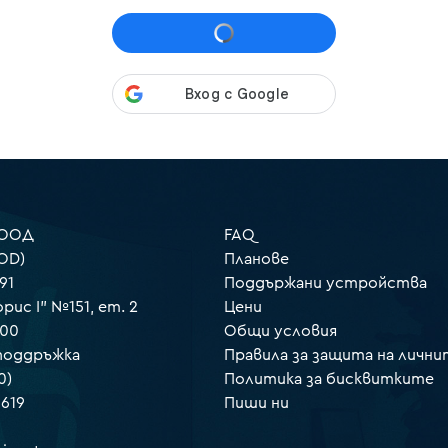
 ООД
FAQ
OD)
Планове
91
Поддържани устройства
орис I" №151, ет. 2
Цени
000
Общи условия
 поддръжка
Правила за защита на лични
0)
Политика за бисквитките
 619
Пиши ни