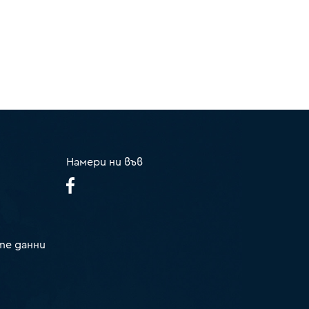
Намери ни във
те данни