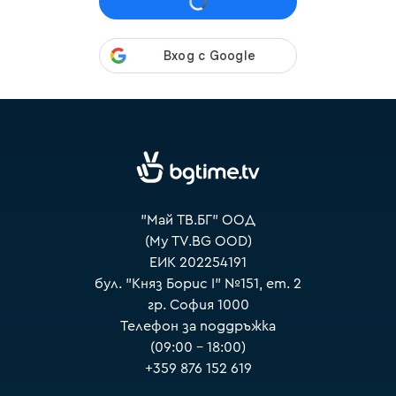
VOYO
"Май ТВ.БГ" ООД
(My TV.BG OOD)
ЕИК 202254191
бул. "Княз Борис I" №151, ет. 2
гр. София 1000
Телефон за поддръжка
(09:00 – 18:00)
+359 876 152 619