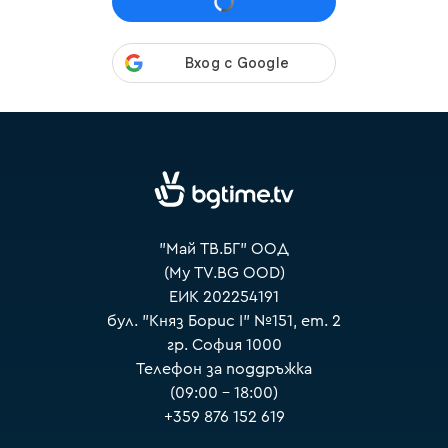
VOYO
"Май ТВ.БГ" ООД
(My TV.BG OOD)
ЕИК 202254191
бул. "Княз Борис I" №151, ет. 2
гр. София 1000
Телефон за поддръжка
(09:00 – 18:00)
+359 876 152 619