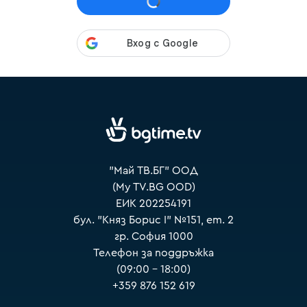
VOYO
"Май ТВ.БГ" ООД
(My TV.BG OOD)
ЕИК 202254191
бул. "Княз Борис I" №151, ет. 2
гр. София 1000
Телефон за поддръжка
(09:00 – 18:00)
+359 876 152 619