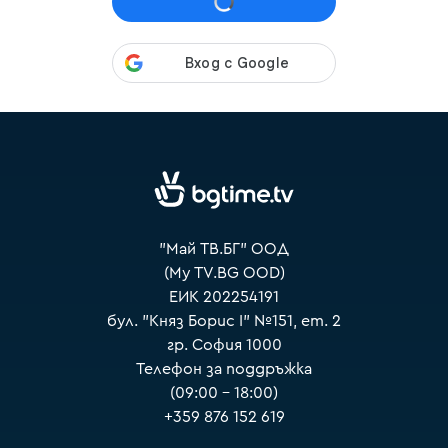
VOYO
"Май ТВ.БГ" ООД
(My TV.BG OOD)
ЕИК 202254191
бул. "Княз Борис I" №151, ет. 2
гр. София 1000
Телефон за поддръжка
(09:00 – 18:00)
+359 876 152 619