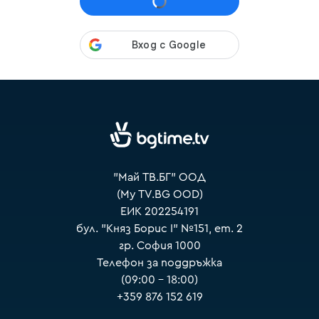
VOYO
"Май ТВ.БГ" ООД
(My TV.BG OOD)
ЕИК 202254191
бул. "Княз Борис I" №151, ет. 2
гр. София 1000
Телефон за поддръжка
(09:00 – 18:00)
+359 876 152 619