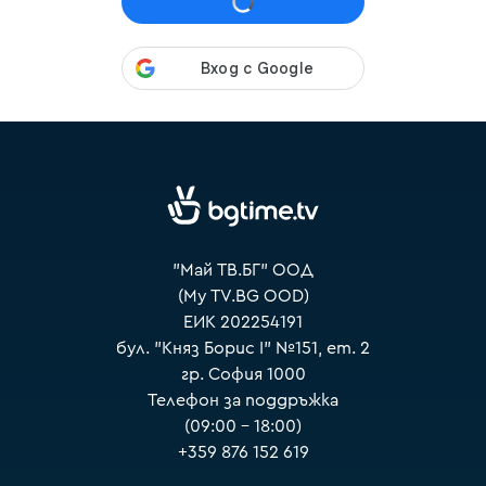
VOYO
"Май ТВ.БГ" ООД
(My TV.BG OOD)
ЕИК 202254191
бул. "Княз Борис I" №151, ет. 2
гр. София 1000
Телефон за поддръжка
(09:00 – 18:00)
+359 876 152 619