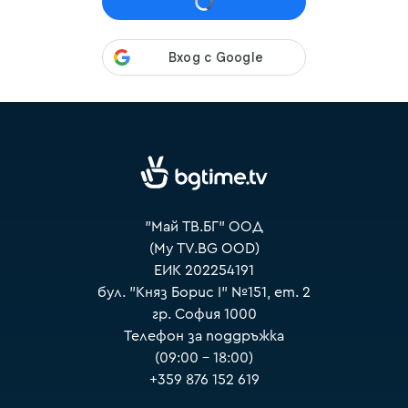
VOYO
"Май ТВ.БГ" ООД
(My TV.BG OOD)
ЕИК 202254191
бул. "Княз Борис I" №151, ет. 2
гр. София 1000
Телефон за поддръжка
(09:00 – 18:00)
+359 876 152 619