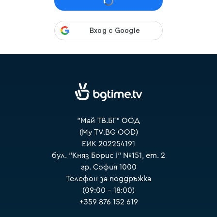
VOYO
"Май ТВ.БГ" ООД
(My TV.BG OOD)
ЕИК 202254191
бул. "Княз Борис I" №151, ет. 2
гр. София 1000
Телефон за поддръжка
(09:00 – 18:00)
+359 876 152 619