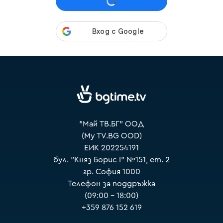
VOYO
"Май ТВ.БГ" ООД
(My TV.BG OOD)
ЕИК 202254191
бул. "Княз Борис I" №151, ет. 2
гр. София 1000
Телефон за поддръжка
(09:00 – 18:00)
+359 876 152 619