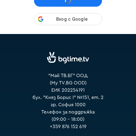
VOYO
"Май ТВ.БГ" ООД
(My TV.BG OOD)
ЕИК 202254191
бул. "Княз Борис I" №151, ет. 2
гр. София 1000
Телефон за поддръжка
(09:00 – 18:00)
+359 876 152 619