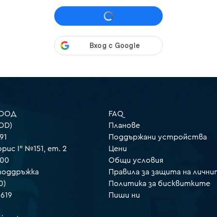
 ООД
FAQ
OD)
Планове
91
Поддържани устройства
орис I" №151, ет. 2
Цени
000
Общи условия
 поддръжка
Правила за защита на лични
0)
Политика за бисквитките
 619
Пиши ни