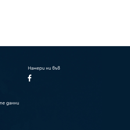
Намери ни във
те данни