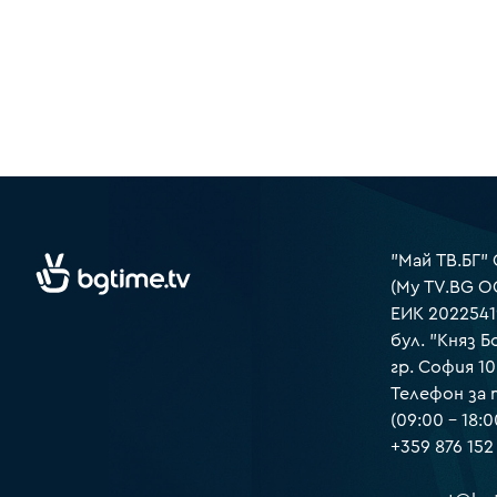
"Май ТВ.БГ"
(My TV.BG O
ЕИК 2022541
бул. "Княз Б
гр. София 1
Телефон за
(09:00 – 18:0
+359 876 152