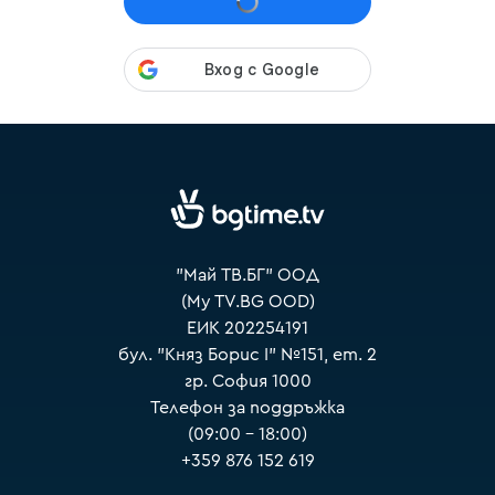
VOYO
"Май ТВ.БГ" ООД
(My TV.BG OOD)
ЕИК 202254191
бул. "Княз Борис I" №151, ет. 2
гр. София 1000
Телефон за поддръжка
(09:00 – 18:00)
+359 876 152 619