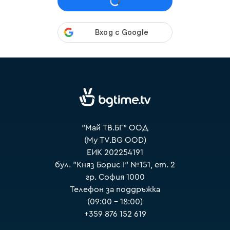
VOYO
"Май ТВ.БГ" ООД
(My TV.BG OOD)
ЕИК 202254191
бул. "Княз Борис I" №151, ет. 2
гр. София 1000
Телефон за поддръжка
(09:00 – 18:00)
+359 876 152 619