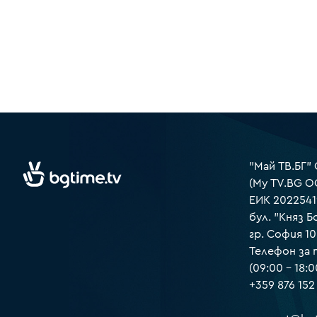
"Май ТВ.БГ"
(My TV.BG O
ЕИК 2022541
бул. "Княз Б
гр. София 1
Телефон за
(09:00 – 18:0
+359 876 152