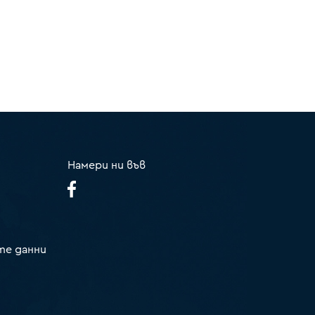
Намери ни във
те данни