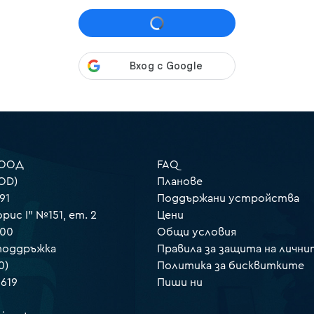
 ООД
FAQ
OD)
Планове
91
Поддържани устройства
орис I" №151, ет. 2
Цени
000
Общи условия
 поддръжка
Правила за защита на лични
0)
Политика за бисквитките
 619
Пиши ни