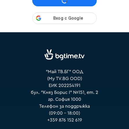
VOYO
"Май ТВ.БГ" ООД
(My TV.BG OOD)
ЕИК 202254191
бул. "Княз Борис I" №151, ет. 2
гр. София 1000
Телефон за поддръжка
(09:00 – 18:00)
+359 876 152 619