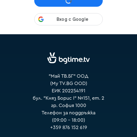
VOYO
"Май ТВ.БГ" ООД
(My TV.BG OOD)
ЕИК 202254191
бул. "Княз Борис I" №151, ет. 2
гр. София 1000
Телефон за поддръжка
(09:00 – 18:00)
+359 876 152 619