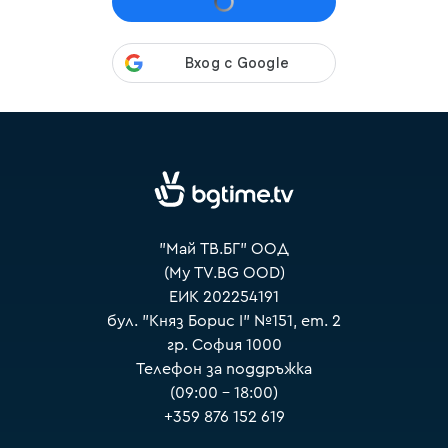
VOYO
"Май ТВ.БГ" ООД
(My TV.BG OOD)
ЕИК 202254191
бул. "Княз Борис I" №151, ет. 2
гр. София 1000
Телефон за поддръжка
(09:00 – 18:00)
+359 876 152 619