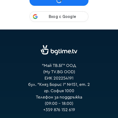
VOYO
"Май ТВ.БГ" ООД
(My TV.BG OOD)
ЕИК 202254191
бул. "Княз Борис I" №151, ет. 2
гр. София 1000
Телефон за поддръжка
(09:00 – 18:00)
+359 876 152 619