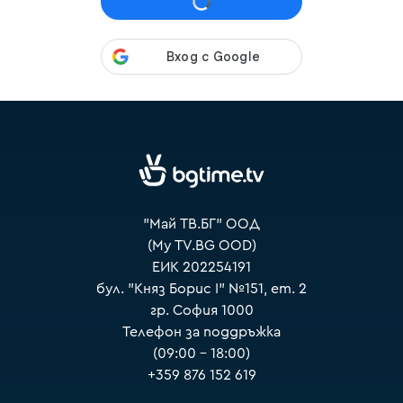
VOYO
"Май ТВ.БГ" ООД
(My TV.BG OOD)
ЕИК 202254191
бул. "Княз Борис I" №151, ет. 2
гр. София 1000
Телефон за поддръжка
(09:00 – 18:00)
+359 876 152 619