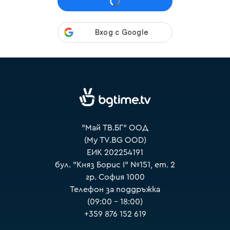
VOYO
"Май ТВ.БГ" ООД
(My TV.BG OOD)
ЕИК 202254191
бул. "Княз Борис I" №151, ет. 2
гр. София 1000
Телефон за поддръжка
(09:00 – 18:00)
+359 876 152 619