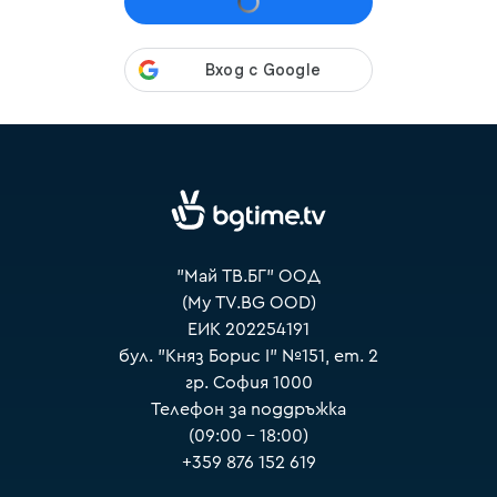
VOYO
"Май ТВ.БГ" ООД
(My TV.BG OOD)
ЕИК 202254191
бул. "Княз Борис I" №151, ет. 2
гр. София 1000
Телефон за поддръжка
(09:00 – 18:00)
+359 876 152 619