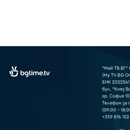
"Май ТВ.БГ"
(My TV.BG O
ЕИК 2022541
бул. "Княз Б
гр. София 1
Телефон за
(09:00 – 18:0
+359 876 152