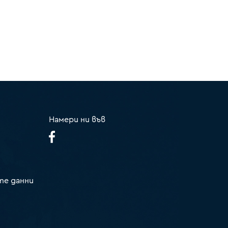
Намери ни във
те данни