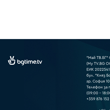
"Май ТВ.БГ"
(My TV.BG O
ЕИК 2022541
бул. "Княз Б
гр. София 1
Телефон за
(09:00 – 18:0
+359 876 152