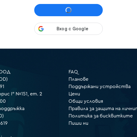
 ООД
FAQ
OD)
Планове
91
Поддържани устройства
орис I" №151, ет. 2
Цени
000
Общи условия
 поддръжка
Правила за защита на лични
0)
Политика за бисквитките
 619
Пиши ни