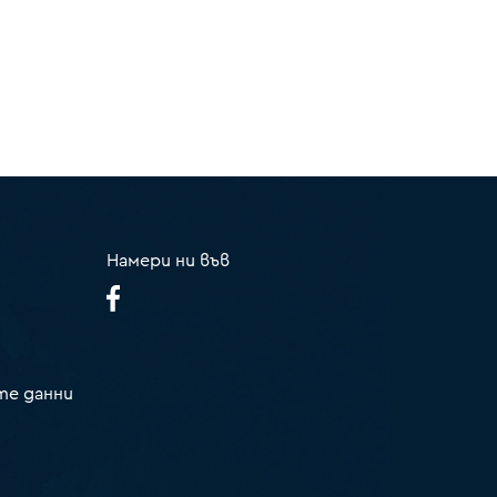
Намери ни във
те данни