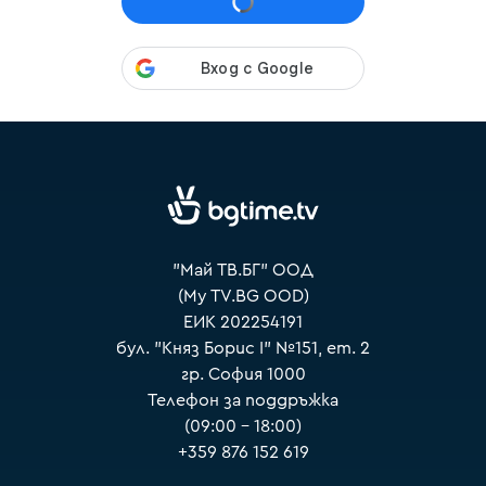
VOYO
"Май ТВ.БГ" ООД
(My TV.BG OOD)
ЕИК 202254191
бул. "Княз Борис I" №151, ет. 2
гр. София 1000
Телефон за поддръжка
(09:00 – 18:00)
+359 876 152 619