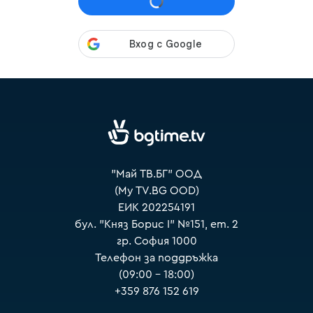
VOYO
"Май ТВ.БГ" ООД
(My TV.BG OOD)
ЕИК 202254191
бул. "Княз Борис I" №151, ет. 2
гр. София 1000
Телефон за поддръжка
(09:00 – 18:00)
+359 876 152 619