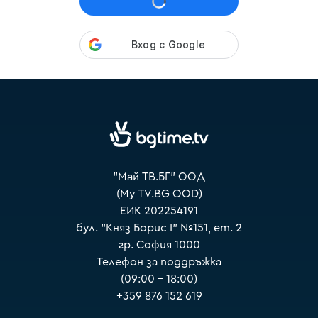
VOYO
"Май ТВ.БГ" ООД
(My TV.BG OOD)
ЕИК 202254191
бул. "Княз Борис I" №151, ет. 2
гр. София 1000
Телефон за поддръжка
(09:00 – 18:00)
+359 876 152 619