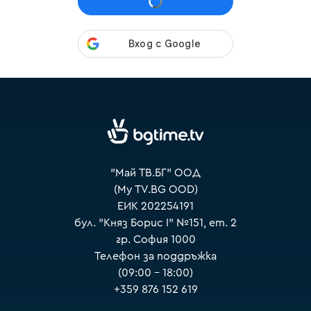
VOYO
"Май ТВ.БГ" ООД
(My TV.BG OOD)
ЕИК 202254191
бул. "Княз Борис I" №151, ет. 2
гр. София 1000
Телефон за поддръжка
(09:00 – 18:00)
+359 876 152 619