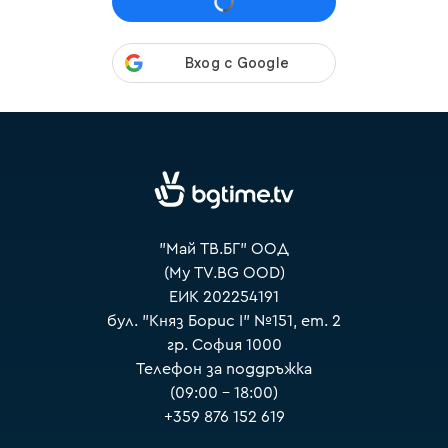
VOYO
"Май ТВ.БГ" ООД
(My TV.BG OOD)
ЕИК 202254191
бул. "Княз Борис I" №151, ет. 2
гр. София 1000
Телефон за поддръжка
(09:00 – 18:00)
+359 876 152 619