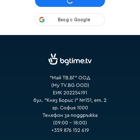
VOYO
"Май ТВ.БГ" ООД
(My TV.BG OOD)
ЕИК 202254191
бул. "Княз Борис I" №151, ет. 2
гр. София 1000
Телефон за поддръжка
(09:00 – 18:00)
+359 876 152 619