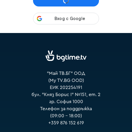
VOYO
"Май ТВ.БГ" ООД
(My TV.BG OOD)
ЕИК 202254191
бул. "Княз Борис I" №151, ет. 2
гр. София 1000
Телефон за поддръжка
(09:00 – 18:00)
+359 876 152 619