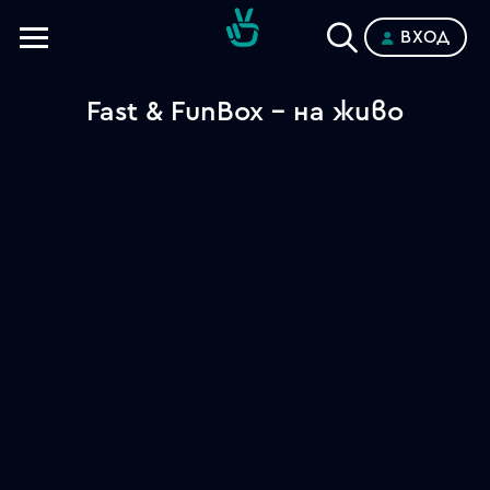
ВХОД
Телевизии
Fast & FunBox - на живо
Категории
Планове