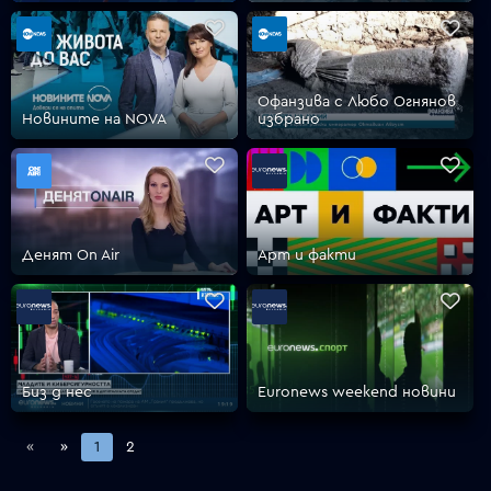
Офанзива с Любо Огнянов
Новините на NOVA
избрано
Денят On Air
Арт и факти
Биз д нес
Euronews weekend новини
«
»
1
2