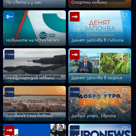
По света и у нас
Спортни новини
VOYO
Новините на NOVA NEWS
Денят започва в събота
Международни новини
Денят започва в неделя
Euronews Сега Новини
Добро утро, Европа