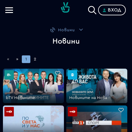
ВХОД
Телевизии
Новини
Категории
Новини
Планове
«
»
1
2
bTV Новините
Новините на Нова