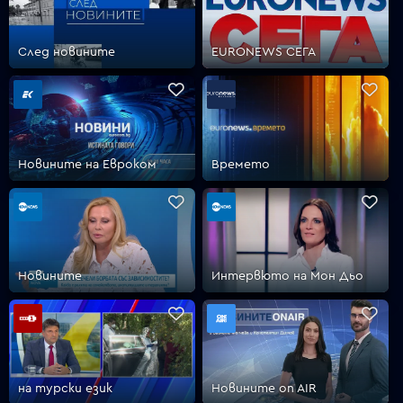
След новините
EURONEWS СЕГА
Новините на Евроком
Времето
Новините
Интервюто на Мон Дьо
на турски език
Новините on AIR