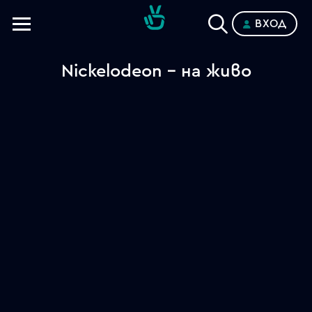
ВХОД
Телевизии
Nickelodeon - на живо
Категории
Планове