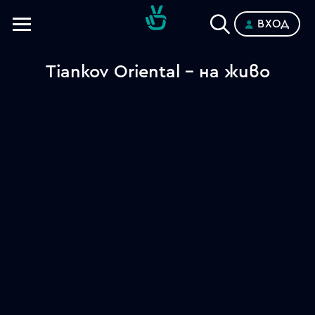
ВХОД
Телевизии
Tiankov Oriental - на живо
Категории
Планове