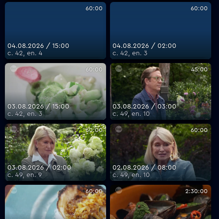
60:00
60:00
04.08.2026 / 15:00
04.08.2026 / 02:00
с. 42, еп. 4
с. 42, еп. 3
60:00
45:00
03.08.2026 / 15:00
03.08.2026 / 03:00
с. 42, еп. 3
с. 49, еп. 10
60:00
60:00
03.08.2026 / 02:00
02.08.2026 / 08:00
с. 49, еп. 9
с. 49, еп. 10
60:00
2:30:00