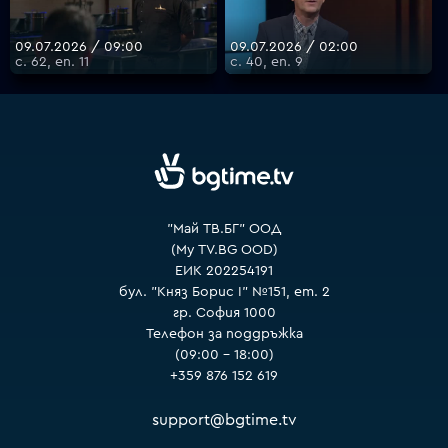
09.07.2026 / 09:00
09.07.2026 / 02:00
с. 62, еп. 11
с. 40, еп. 9
"Май ТВ.БГ" ООД
(My TV.BG OOD)
ЕИК 202254191
бул. "Княз Борис I" №151, ет. 2
гр. София 1000
Телефон за поддръжка
(09:00 – 18:00)
+359 876 152 619
support@bgtime.tv