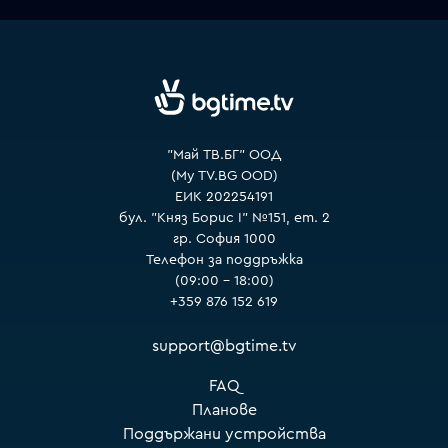
VOYO
"Май ТВ.БГ" ООД
(My TV.BG OOD)
ЕИК 202254191
бул. "Княз Борис I" №151, ет. 2
гр. София 1000
Телефон за поддръжка
(09:00 – 18:00)
+359 876 152 619
support@bgtime.tv
FAQ
Планове
Поддържани устройства