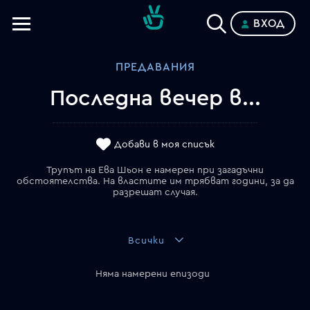
ВХОД
Телевизии
ПРЕДАВАНИЯ
Категории
Последна вечер в...
Планове
Добави в моя списък
Трупът на Ева Шьон е намерен при загадъчни
обстоятелства. На властите им трябват години, за да
разрешат случая.
Всички
Няма намерени епизоди